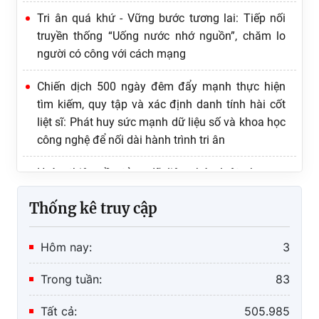
Tri ân quá khứ - Vững bước tương lai: Tiếp nối
truyền thống “Uống nước nhớ nguồn”, chăm lo
người có công với cách mạng
Chiến dịch 500 ngày đêm đẩy mạnh thực hiện
tìm kiếm, quy tập và xác định danh tính hài cốt
liệt sĩ: Phát huy sức mạnh dữ liệu số và khoa học
công nghệ để nối dài hành trình tri ân
Hoàn thiện nền tảng dữ liệu pháp luật phục vụ
chuyển đổi số quốc gia
Khai trương Cơ sở dữ liệu quốc gia về pháp luật
Thống kê truy cập
phiên bản mới
Hôm nay:
3
Trong tuần:
83
Tất cả:
505.985