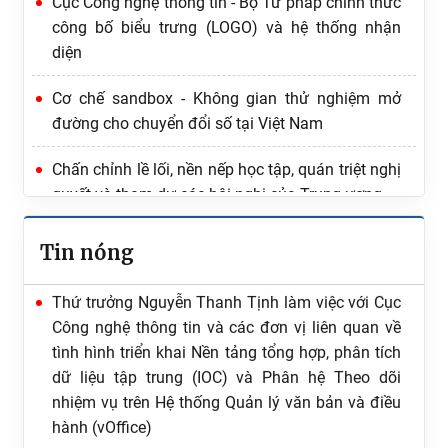
Cục Công nghệ thông tin - Bộ Tư pháp chính thức
hành pháp luật
công bố biểu trưng (LOGO) và hệ thống nhận
diện
Tăng cường quán triệt, thực hiện nghiêm Quy
định số 207-QĐ/TW về 19 điều đảng viên không
Cơ chế sandbox - Không gian thử nghiệm mở
được làm
đường cho chuyển đổi số tại Việt Nam
Cục Công nghệ thông tin thăm hỏi, tặng quà cán
Chấn chỉnh lề lối, nền nếp học tập, quán triệt nghị
bộ là thân nhân thương binh nhân kỷ niệm 79
quyết và tham dự các hội nghị của Trung ương
năm Ngày Thương binh - Liệt sĩ (27/7/1947 -
27/7/2026)
Tin nóng
Thứ trưởng Nguyễn Thanh Tịnh làm việc với Cục
Công nghệ thông tin và các đơn vị liên quan về
tình hình triển khai Nền tảng tổng hợp, phân tích
dữ liệu tập trung (IOC) và Phân hệ Theo dõi
nhiệm vụ trên Hệ thống Quản lý văn bản và điều
hành (vOffice)