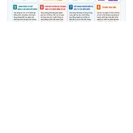
Cục Công nghệ thông tin tuyên truyền Chỉ thị số 10-
CT/TW của Ban Bí thư về tăng cường giáo dục lý luận
chính trị, lý tưởng cách mạng, đạo đức, lối sống, ý thức
công dân trong hệ thống giáo dục quốc dân