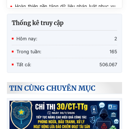
Khai trương Cơ sở dữ liệu quốc gia về pháp luật
phiên bản mới
Thống kê truy cập
Hôm nay:
2
Trong tuần:
165
Tất cả:
506.067
TIN CÙNG CHUYÊN MỤC