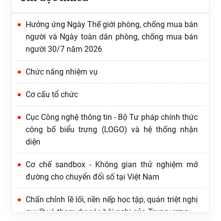
Hưởng ứng Ngày Thế giới phòng, chống mua bán
người và Ngày toàn dân phòng, chống mua bán
người 30/7 năm 2026
Chức năng nhiệm vụ
Ứng dụng AI phục vụ việc xây dựng và tổ chức thi
Cơ cấu tổ chức
hành pháp luật
Cục Công nghệ thông tin - Bộ Tư pháp chính thức
Tăng cường quán triệt, thực hiện nghiêm Quy
công bố biểu trưng (LOGO) và hệ thống nhận
định số 207-QĐ/TW về 19 điều đảng viên không
diện
được làm
Cơ chế sandbox - Không gian thử nghiệm mở
Cục Công nghệ thông tin thăm hỏi, tặng quà cán
đường cho chuyển đổi số tại Việt Nam
bộ là thân nhân thương binh nhân kỷ niệm 79
năm Ngày Thương binh - Liệt sĩ (27/7/1947 -
Chấn chỉnh lề lối, nền nếp học tập, quán triệt nghị
27/7/2026)
quyết và tham dự các hội nghị của Trung ương