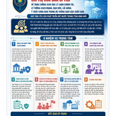
207-QĐ/TW về 19 điều đảng viên không được làm
Cục Công nghệ thông tin thăm hỏi, tặng quà cán bộ là
thân nhân thương binh nhân kỷ niệm 79 năm Ngày
Thương binh - Liệt sĩ (27/7/1947 - 27/7/2026)