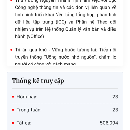
tình hình triển khai Nền tảng tổng hợp, phân tích
dữ liệu tập trung (IOC) và Phân hệ Theo dõi
nhiệm vụ trên Hệ thống Quản lý văn bản và điều
hành (vOffice)
Tri ân quá khứ - Vững bước tương lai: Tiếp nối
truyền thống “Uống nước nhớ nguồn”, chăm lo
người có công với cách mạng
Chiến dịch 500 ngày đêm đẩy mạnh thực hiện
tìm kiếm, quy tập và xác định danh tính hài cốt
Thống kê truy cập
liệt sĩ: Phát huy sức mạnh dữ liệu số và khoa học
công nghệ để nối dài hành trình tri ân
Hôm nay:
23
Hoàn thiện nền tảng dữ liệu pháp luật phục vụ
chuyển đổi số quốc gia
Trong tuần:
23
Khai trương Cơ sở dữ liệu quốc gia về pháp luật
Tất cả:
506.094
phiên bản mới