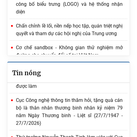
công bố biểu trưng (LOGO) và hệ thống nhận
diện
Chấn chỉnh lề lối, nền nếp học tập, quán triệt nghị
quyết và tham dự các hội nghị của Trung ương
Ứng dụng AI phục vụ việc xây dựng và tổ chức thi
hành pháp luật
Cơ chế sandbox - Không gian thử nghiệm mở
đường cho chuyển đổi số tại Việt Nam
Tăng cường quán triệt, thực hiện nghiêm Quy
định số 207-QĐ/TW về 19 điều đảng viên không
Tin nóng
được làm
Cục Công nghệ thông tin thăm hỏi, tặng quà cán
bộ là thân nhân thương binh nhân kỷ niệm 79
năm Ngày Thương binh - Liệt sĩ (27/7/1947 -
27/7/2026)
Thứ trưởng Nguyễn Thanh Tịnh làm việc với Cục
Công nghệ thông tin và các đơn vị liên quan về