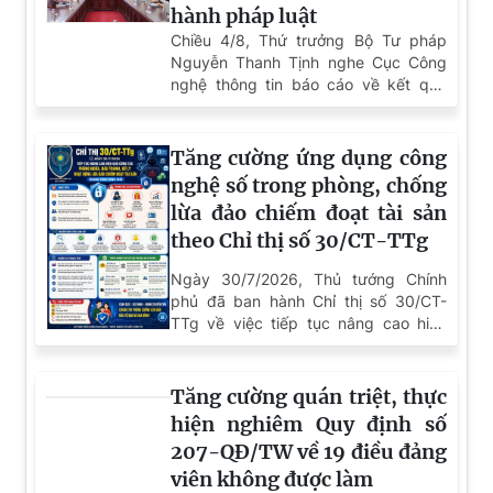
Dự đoán bảo mật mạng năm 2026: Phân tích xu hướng
và thách thức đang hình thành
Lỗ hổng WebView trên Chrome cho phép tin tặc vượt
qua các rào cản bảo mật