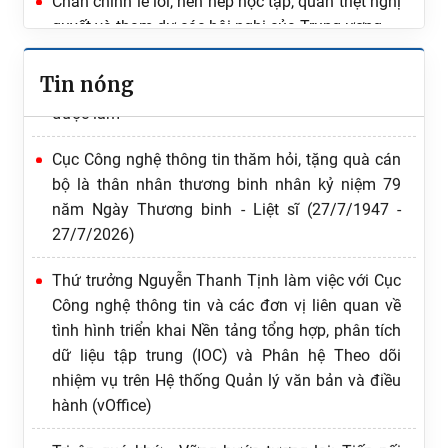
Chấn chỉnh lề lối, nền nếp học tập, quán triệt nghị
Tăng cường quán triệt, thực hiện nghiêm Quy
quyết và tham dự các hội nghị của Trung ương
định số 207-QĐ/TW về 19 điều đảng viên không
được làm
Tin nóng
Cục Công nghệ thông tin thăm hỏi, tặng quà cán
bộ là thân nhân thương binh nhân kỷ niệm 79
năm Ngày Thương binh - Liệt sĩ (27/7/1947 -
27/7/2026)
Thứ trưởng Nguyễn Thanh Tịnh làm việc với Cục
Công nghệ thông tin và các đơn vị liên quan về
tình hình triển khai Nền tảng tổng hợp, phân tích
dữ liệu tập trung (IOC) và Phân hệ Theo dõi
nhiệm vụ trên Hệ thống Quản lý văn bản và điều
hành (vOffice)
Tri ân quá khứ - Vững bước tương lai: Tiếp nối
truyền thống “Uống nước nhớ nguồn”, chăm lo