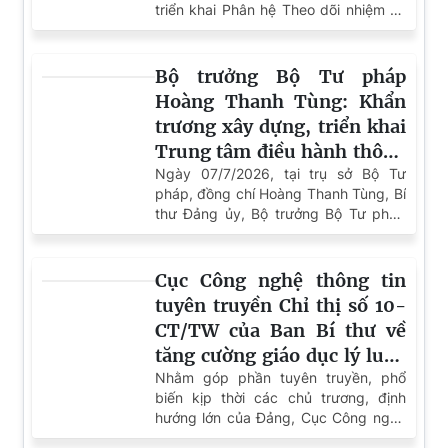
Cảnh báo lừa đảo tài chính dịp cận Tết: Mạo danh hỗ
trợ, trang web giả mạo và vay tiền online
TIN KHÁC
THADS tỉnh Thanh Hóa
(KV8) thông báo lựa chọn
doanh nghiệp thẩm định giá
tài sản theo thông báo số
1579/TB-THADS.KV8 ngày