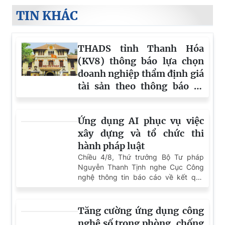
TIN KHÁC
THADS tỉnh Thanh Hóa
(KV8) thông báo lựa chọn
doanh nghiệp thẩm định giá
tài sản theo thông báo số
1579/TB-THADS.KV8 ngày
06/8/2026
Ứng dụng AI phục vụ việc
xây dựng và tổ chức thi
hành pháp luật
Chiều 4/8, Thứ trưởng Bộ Tư pháp
Nguyễn Thanh Tịnh nghe Cục Công
nghệ thông tin báo cáo về kết quả
làm việc với các Bộ đối với Đề án Xây
dựng Cơ sở dữ liệu lớn về pháp luật
và Đề án Ứng dụng trí tuệ nhân tạo
Tăng cường ứng dụng công
trong xây dựng và tổ chức thi hành
nghệ số trong phòng, chống