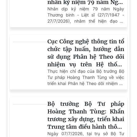
nhân kỷ niệm 79 năm Ngày
của đội ngũ cán bộ, đảng viên trong
tình hình mới.
Thương binh - Liệt sĩ
Nhân dịp kỷ niệm 79 năm Ngày
Thương binh - Liệt sĩ (27/7/1947 -
(27/7/1947 - 27/7/2026)
27/7/2026), nhằm thể hiện đạo lý
"Uống nước nhớ nguồn", "Đền ơn đáp
nghĩa" và sự tri ân đối với những
người có công với cách mạng, Cục
Cục Công nghệ thông tin tổ
Công nghệ thông tin, Bộ Tư pháp đã
chức tập huấn, hướng dẫn
tổ chức thăm hỏi, tặng quà cán bộ,
sử dụng Phân hệ Theo dõi
công chức là thân nhân của thương
nhiệm vụ trên Hệ thống
binh đang công tác tại Cục.
Quản lý văn bản và điều
Thực hiện chỉ đạo của Bộ trưởng Bộ
Tư pháp Hoàng Thanh Tùng về việc
hành
triển khai Phân hệ Theo dõi nhiệm vụ
trên Hệ thống Quản lý văn bản và
điều hành của Bộ Tư pháp (vOffice),
ngày 23/7/2026, Cục Công nghệ
Bộ trưởng Bộ Tư pháp
thông tin tổ chức lớp tập huấn, hướng
Hoàng Thanh Tùng: Khẩn
dẫn sử dụng Phân hệ Theo dõi nhiệm
trương xây dựng, triển khai
vụ trên Hệ thống Quản lý văn bản và
Trung tâm điều hành thông
điều hành. Tham dự lớp tập huấn có
đại diện Lãnh đạo các đơn vị thuộc Bộ
minh và nâng cao hiệu quả
Ngày 07/7/2026, tại trụ sở Bộ Tư