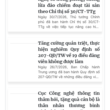
pháp luật trình Thủ tướng Chính phủ.
lừa đảo chiếm đoạt tài sản
theo Chỉ thị số 30/CT-TTg
Ngày 30/7/2026, Thủ tướng Chính
phủ đã ban hành Chỉ thị số 30/CT-
TTg về việc tiếp tục nâng cao hiệu
quả công tác phòng ngừa, đấu tranh,
xử lý hoạt động lừa đảo chiếm đoạt
tài sản trong tình hình mới, yêu cầu
Tăng cường quán triệt, thực
các Bộ, ngành, địa phương triển khai
hiện nghiêm Quy định số
đồng bộ các giải pháp nhằm ngăn
207-QĐ/TW về 19 điều đảng
chặn, đẩy lùi loại tội phạm đang diễn
viên không được làm
biến ngày càng tinh vi, phức tạp, đặc
biệt trên không gian mạng.
Ngày 26/7/2026, Ban Chấp hành
Trung ương đã ban hành Quy định số
207-QĐ/TW về những điều đảng viên
không được làm, thay thế Quy định số
37-QĐ/TW trước đây. Quy định gồm
19 điều, tiếp tục cụ thể hóa các yêu
Cục Công nghệ thông tin
cầu về xây dựng, chỉnh đốn Đảng;
thăm hỏi, tặng quà cán bộ là
nâng cao trách nhiệm nêu gương, đạo
thân nhân thương binh
đức cách mạng, kỷ luật, kỷ cương