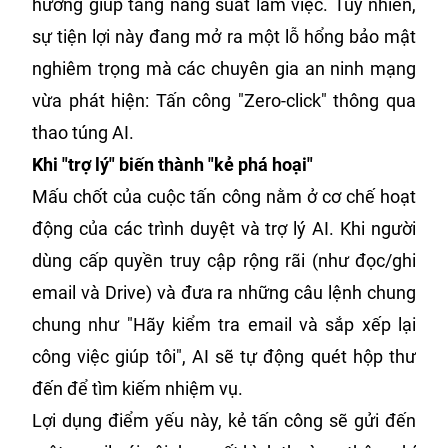
hướng giúp tăng năng suất làm việc. Tuy nhiên,
sự tiện lợi này đang mở ra một lỗ hổng bảo mật
nghiêm trọng mà các chuyên gia an ninh mạng
vừa phát hiện: Tấn công "Zero-click" thông qua
thao túng AI.
Khi "trợ lý" biến thành "kẻ phá hoại"
Mấu chốt của cuộc tấn công nằm ở cơ chế hoạt
động của các trình duyệt và trợ lý AI. Khi người
dùng cấp quyền truy cập rộng rãi (như đọc/ghi
email và Drive) và đưa ra những câu lệnh chung
chung như "Hãy kiểm tra email và sắp xếp lại
công việc giúp tôi", AI sẽ tự động quét hộp thư
đến để tìm kiếm nhiệm vụ.
Lợi dụng điểm yếu này, kẻ tấn công sẽ gửi đến