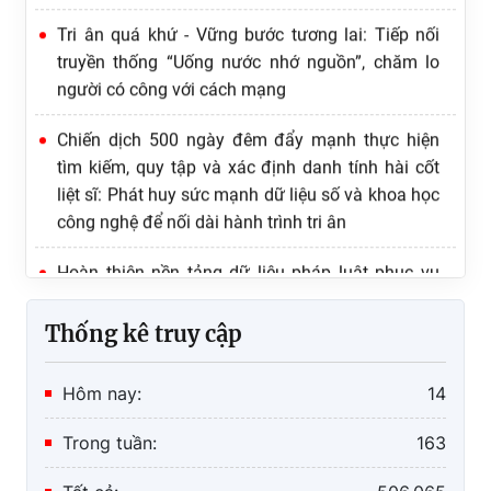
Tri ân quá khứ - Vững bước tương lai: Tiếp nối
truyền thống “Uống nước nhớ nguồn”, chăm lo
người có công với cách mạng
Chiến dịch 500 ngày đêm đẩy mạnh thực hiện
tìm kiếm, quy tập và xác định danh tính hài cốt
liệt sĩ: Phát huy sức mạnh dữ liệu số và khoa học
công nghệ để nối dài hành trình tri ân
Hoàn thiện nền tảng dữ liệu pháp luật phục vụ
chuyển đổi số quốc gia
Khai trương Cơ sở dữ liệu quốc gia về pháp luật
Thống kê truy cập
phiên bản mới
Hôm nay:
14
Trong tuần:
163