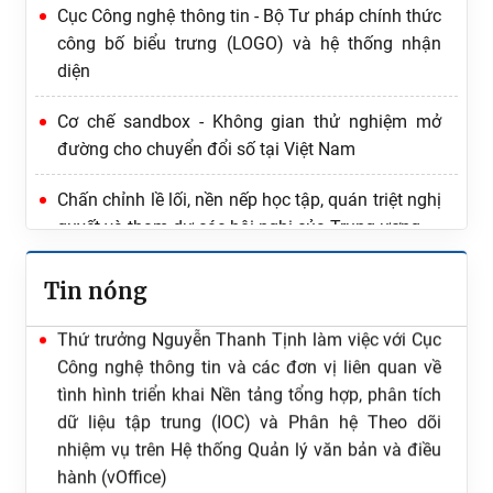
Ứng dụng AI phục vụ việc xây dựng và tổ chức thi
Cục Công nghệ thông tin - Bộ Tư pháp chính thức
hành pháp luật
công bố biểu trưng (LOGO) và hệ thống nhận
diện
Tăng cường quán triệt, thực hiện nghiêm Quy
định số 207-QĐ/TW về 19 điều đảng viên không
Cơ chế sandbox - Không gian thử nghiệm mở
được làm
đường cho chuyển đổi số tại Việt Nam
Cục Công nghệ thông tin thăm hỏi, tặng quà cán
Chấn chỉnh lề lối, nền nếp học tập, quán triệt nghị
bộ là thân nhân thương binh nhân kỷ niệm 79
quyết và tham dự các hội nghị của Trung ương
năm Ngày Thương binh - Liệt sĩ (27/7/1947 -
27/7/2026)
Tin nóng
Thứ trưởng Nguyễn Thanh Tịnh làm việc với Cục
Công nghệ thông tin và các đơn vị liên quan về
tình hình triển khai Nền tảng tổng hợp, phân tích
dữ liệu tập trung (IOC) và Phân hệ Theo dõi
nhiệm vụ trên Hệ thống Quản lý văn bản và điều
hành (vOffice)