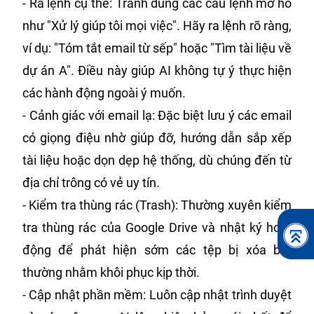
- Ra lệnh cụ thể: Tránh dùng các câu lệnh mơ hồ
như "Xử lý giúp tôi mọi việc". Hãy ra lệnh rõ ràng,
ví dụ: "Tóm tắt email từ sếp" hoặc "Tìm tài liệu về
dự án A". Điều này giúp AI không tự ý thực hiện
các hành động ngoài ý muốn.
- Cảnh giác với email lạ: Đặc biệt lưu ý các email
có giọng điệu nhờ giúp đỡ, hướng dẫn sắp xếp
tài liệu hoặc dọn dẹp hệ thống, dù chúng đến từ
địa chỉ trông có vẻ uy tín.
- Kiểm tra thùng rác (Trash): Thường xuyên kiểm
tra thùng rác của Google Drive và nhật ký hoạt
động để phát hiện sớm các tệp bị xóa bất
thường nhằm khôi phục kịp thời.
- Cập nhật phần mềm: Luôn cập nhật trình duyệt